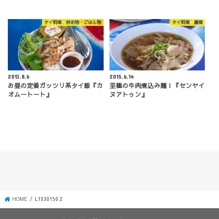
タイ料理 炒め物・ごはん物
タイ料理 麺類
2013.8.6
2015.6.14
お昼の定番ガッツリ系タイ飯『カ
至極の牛肉煮込み麺！『センヤイ
オムートート』
ヌアトゥン』
HOME
L1030150 2