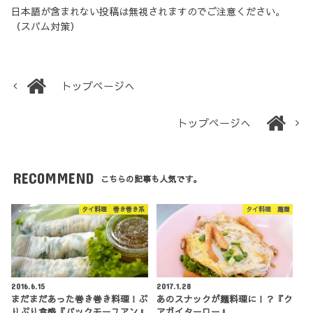
日本語が含まれない投稿は無視されますのでご注意ください。
（スパム対策）
トップページへ
トップページへ
RECOMMEND
こちらの記事も人気です。
タイ料理 巻き巻き系
タイ料理 麺類
2016.6.15
2017.1.28
まだまだあった巻き巻き料理！ぷ
あのスナックが麺料理に！？『ク
りぷり食感『パックモーユアン』
アガイターロー』