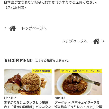
日本語が含まれない投稿は無視されますのでご注意ください。
（スパム対策）
トップページへ
トップページへ
RECOMMEND
こちらの記事も人気です。
その他の国の料理
プーケット料理「ババ・キュイジーヌ」
2017.10.7
2019.8.8
まさかのミシュランひとつ星屋
プーケット ババキュイジーヌを
台！「香港油鶏飯麺」バンコク店
巡る旅③「ラヤレストラン」で伝