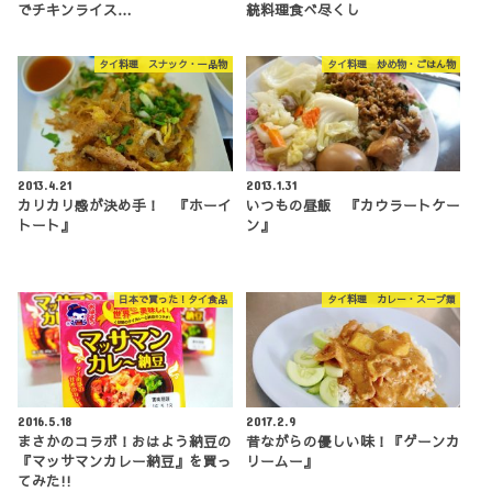
でチキンライス…
統料理食べ尽くし
タイ料理 スナック・一品物
タイ料理 炒め物・ごはん物
2013.4.21
2013.1.31
カリカリ感が決め手！ 『ホーイ
いつもの昼飯 『カウラートケー
トート』
ン』
日本で買った！タイ食品
タイ料理 カレー・スープ類
2016.5.18
2017.2.9
まさかのコラボ！おはよう納豆の
昔ながらの優しい味！『ゲーンカ
『マッサマンカレー納豆』を買っ
リームー』
てみた!!