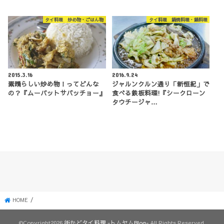
タイ料理 炒め物・ごはん物
タイ料理 鍋焼料理・鍋料理
2015.3.16
2016.9.24
素晴らしい炒め物！ってどんな
ジャルンクルン通り「新恒紀」で
の？『ムーパットサバッチョー』
食べる鉄板料理!『シークローン
タウチージャ…
HOME
©Copyright2026
街かどタイ料理 -トムヤムBlog-
.All Rights Reserved.