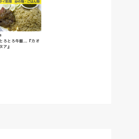
タイ料理 炒め物・ごはん物
9
とろとろ牛飯…『カオ
ヌア』