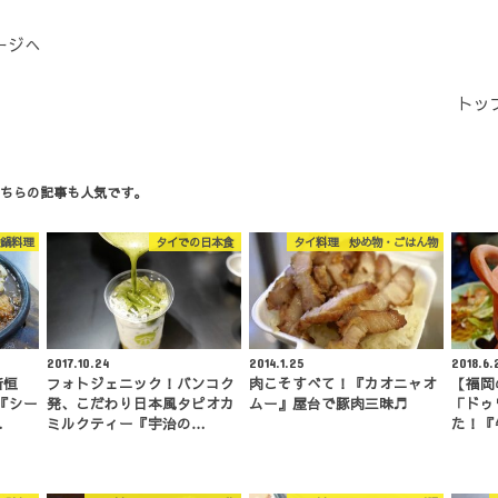
ージへ
トッ
ちらの記事も人気です。
鍋料理
タイでの日本食
タイ料理 炒め物・ごはん物
2017.10.24
2014.1.25
2018.6.
新恒
フォトジェニック！バンコク
肉こそすべて！『カオニャオ
【福岡
『シー
発、こだわり日本風タピオカ
ムー』屋台で豚肉三昧♬
「ドゥ
…
ミルクティー『宇治の…
た！『