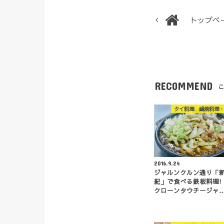
トップペ
RECOMMEND
こ
タイ料理 鍋焼料理・
2016.9.24
ジャルンクルン通り「
紀」で食べる鉄板料理!
クローンタウチージャ