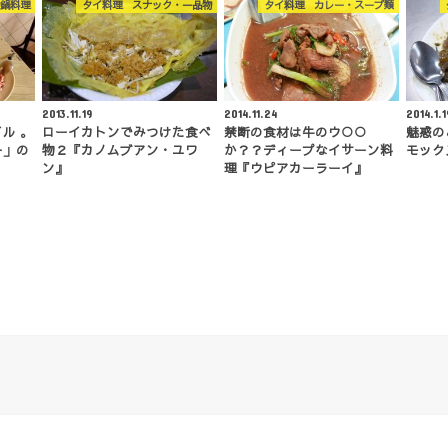
鍋料理
タイ料理 スナック・一品物
タイ料理 カレー・スープ類
2013.11.19
2014.11.24
2014.1.1
ル 。
ローイカトンでみつけた食べ
禁断の食材は牛のウ○○
魅惑の
ー」の
物２『カノムブアン・ユワ
か？？ディープなイサーン料
モック
ン』
理『ウピアカーラーイ』