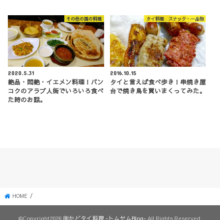
その他の国の料理
タイ料理 スナック・一品物
2020.5.31
2016.10.15
絶品・悶絶・イエメン料理！バン
タイと言えば食べ歩き！串焼き屋
コクのアラブ人街でいろいろ食べ
台で焼き鳥を買いまくってみた。
た時のお話。
HOME
©Copyright2026
街かどタイ料理 -トムヤムBlog-
.All Rights Reserved.