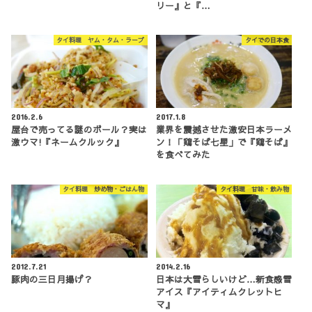
リー』と『…
タイ料理 ヤム・タム・ラープ
タイでの日本食
2016.2.6
2017.1.8
屋台で売ってる謎のボール？実は
業界を震撼させた激安日本ラーメ
激ウマ!『ネームクルック』
ン！「鶏そば七星」で『鶏そば』
を食べてみた
タイ料理 炒め物・ごはん物
タイ料理 甘味・飲み物
2012.7.21
2014.2.16
豚肉の三日月揚げ？
日本は大雪らしいけど…新食感雪
アイス『アイティムクレットヒ
マ』