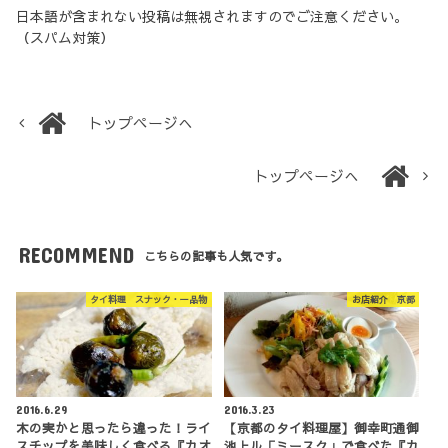
日本語が含まれない投稿は無視されますのでご注意ください。
（スパム対策）
トップページへ
トップページへ
RECOMMEND
こちらの記事も人気です。
タイ料理 スナック・一品物
お店紹介 京都
2016.6.29
2016.3.23
木の実かと思ったら違った！ライ
【京都のタイ料理屋】御幸町通御
スチップを美味しく食べる『カオ
池上ル「ミースク」で食べた『カ