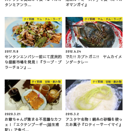
タンミアンラ…
オマンガイ』
タイ料理 ヤム・タム・ラープ
タイ料理 ヤム・タム・ラープ
2017.11.8
2012.6.24
センタンエンバシー前にて庶民的
でた!! カブトガニ!! ヤムカイメ
な昼飯市場を発見！『ラープ・プ
ンダータレー
ラーチョン』…
タイ料理 甘味・飲み物
タイ料理 甘味・飲み物
2020.3.21
2015.3.2
お爺ちゃんが集まる不思議なカフ
アユタヤ名物！絹糸の砂糖を使っ
ェ！「エクテンプーギー(益生甫
たお菓子『ロティーサーイマイ』
記)」で食べ…