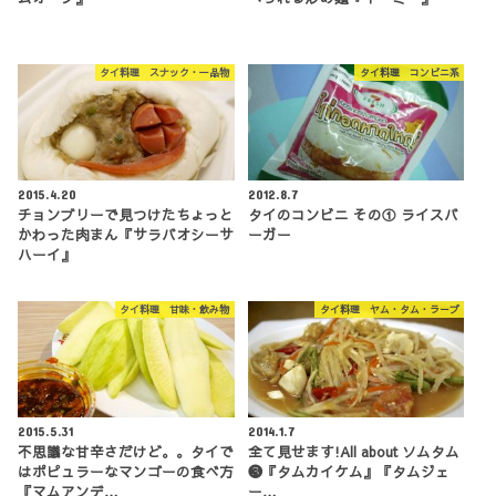
タイ料理 スナック・一品物
タイ料理 コンビニ系
2015.4.20
2012.8.7
チョンブリーで見つけたちょっと
タイのコンビニ その① ライスバ
かわった肉まん『サラバオシーサ
ーガー
ハーイ』
タイ料理 甘味・飲み物
タイ料理 ヤム・タム・ラープ
2015.5.31
2014.1.7
不思議な甘辛さだけど。。タイで
全て見せます!All about ソムタム
はポピュラーなマンゴーの食べ方
❸『タムカイケム』『タムジェ
『マムアンデ…
ー…