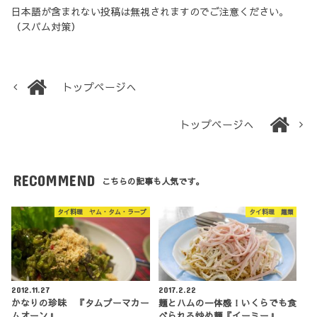
日本語が含まれない投稿は無視されますのでご注意ください。
（スパム対策）
トップページへ
トップページへ
RECOMMEND
こちらの記事も人気です。
タイ料理 ヤム・タム・ラープ
タイ料理 麺類
2012.11.27
2017.2.22
かなりの珍味 『タムプーマカー
麺とハムの一体感！いくらでも食
ムオーン』
べられる炒め麺『イーミー』