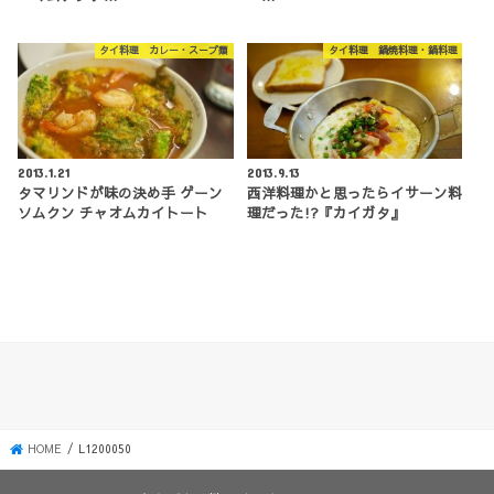
タイ料理 カレー・スープ類
タイ料理 鍋焼料理・鍋料理
2013.1.21
2013.9.13
タマリンドが味の決め手 ゲーン
西洋料理かと思ったらイサーン料
ソムクン チャオムカイトート
理だった!?『カイガタ』
HOME
L1200050