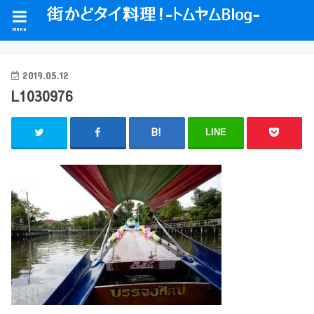
menu
2019.05.12
L1030976
LINE