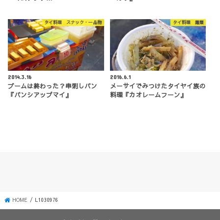
タイ料理 スナック・一品物
タイ料理 麺類
2014.3.16
2016.6.1
ブームは終わった？串刺しパン
メーサイでみつけたタイヤイ族の
『パンシアップマイ』
料理『カオレームフーン』
HOME
L1030976