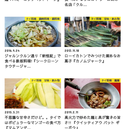
名店「クル…
タイ料理 鍋焼料理・鍋料理
タイ料理 甘味・飲み物
2016.9.24
2013.11.18
ジャルンクルン通り「新恒紀」で
ローイカトンでみつけた素朴なお
食べる鉄板料理!『シークローン
菓子『カノムジャーク』
タウチージャ…
タイ料理 甘味・飲み物
タイ料理 麺類
2015.5.31
2019.2.11
不思議な甘辛さだけど。。タイで
高火力で炒めた麺と具が驚きの旨
はポピュラーなマンゴーの食べ方
さ!! 『クイッティアウ パット ギ
『マムアンデ…
ーガウ』