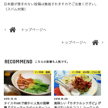
日本語が含まれない投稿は無視されますのでご注意ください。
（スパム対策）
トップページへ
トップページへ
RECOMMEND
こちらの記事も人気です。
タイ料理 麺類
タイ料理 炒め物・ごはん物
2013.12.15
2018.10.28
タイスキMKで密かに人気の翡翠
美味しい『カオクルックガピ』が
麺『バミーヨックペットヤーン』
食べたいならココ！ シーロムの