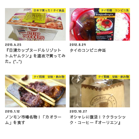
日本で買った！タイ食品
タイ料理 コンビニ系
2015.6.25
2012.8.29
『日清カップヌードルリゾット
タイのコンビニ弁当
トムヤムクン』を速攻で買ってみ
た。(^_^)
タイ料理 甘味・飲み物
タイ料理 甘味・飲み物
2015.1.12
2013.10.27
ノンモン市場名物！「カオラー
オシャレに復活！？クラッシッ
ム」を食す
ク・コーヒー『オーリエン』