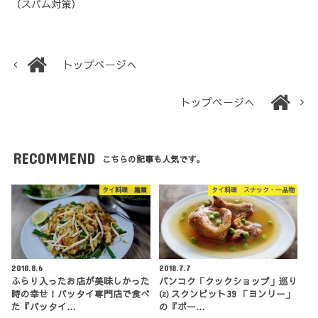
（スパム対策）
トップページへ
トップページへ
RECOMMEND
こちらの記事も人気です。
タイ料理 麺類
タイ料理 スナック・一品物
2018.8.6
2018.7.7
ふらり入ったお店が美味しかった
バンコク「クックショップ」巡り
時の幸せ！パッタイ専門店で食べ
⑵ スクンビット39 「ヨンリー」
た『パッタイ…
の『ポー…