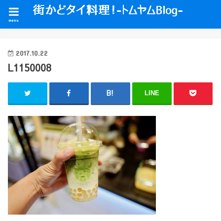
menu
2017.10.22
L1150008
LINE