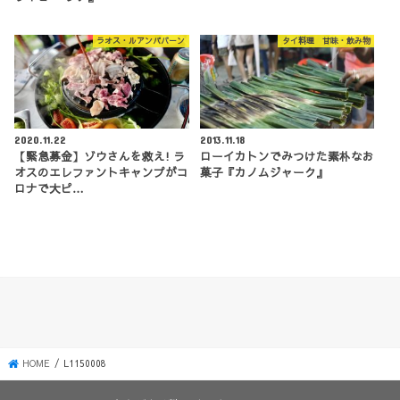
ラオス・ルアンパバーン
タイ料理 甘味・飲み物
2020.11.22
2013.11.18
【緊急募金】ゾウさんを救え! ラ
ローイカトンでみつけた素朴なお
オスのエレファントキャンプがコ
菓子『カノムジャーク』
ロナで大ピ…
HOME
L1150008