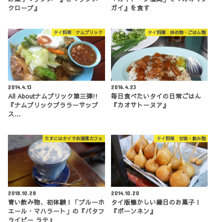
クローブ』
ガイ』を食す
タイ料理 ナムプリック
タイ料理 炒め物・ごはん物
2014.4.13
2016.4.23
All Aboutナムプリック第三弾!!
毎日食べたいタイの日常ごはん
『ナムプリックプララーサップ
『カオサトーヌア』
ス…
たまにはタイでお洒落カフェ
タイ料理 甘味・飲み物
2018.10.28
2014.10.20
青い飲み物、初体験！「ブルーホ
タイ版懐かしい縁日のお菓子！
エール・マハラート」の『バタフ
『ボーンネン』
ライピー ラテ』