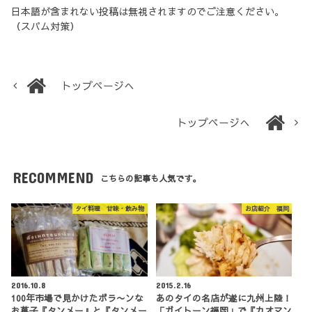
日本語が含まれない投稿は無視されますのでご注意ください。
（スパム対策）
トップページへ
トップページへ
RECOMMEND
こちらの記事も人気です。
タイ料理 甘味・飲み物
お店紹介 福岡
2016.10.8
2015.2.16
100年市場で見かけたボラ〜ンな
あのタイの名店が遂に九州上陸！
お菓子『タンメー』と『タンメー
「ガイトーン福岡」で『カオマン