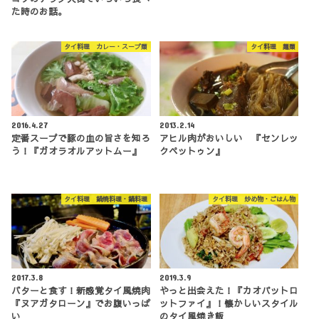
た時のお話。
タイ料理 カレー・スープ類
タイ料理 麺類
2016.4.27
2013.2.14
定番スープで豚の血の旨さを知ろ
アヒル肉がおいしい 『センレッ
う！『ガオラオルアットムー』
クペットゥン』
タイ料理 鍋焼料理・鍋料理
タイ料理 炒め物・ごはん物
2017.3.8
2019.3.9
バターと食す！新感覚タイ風焼肉
やっと出会えた！『カオパットロ
『ヌアガタローン』でお腹いっぱ
ットファイ』！懐かしいスタイル
い
のタイ風焼き飯