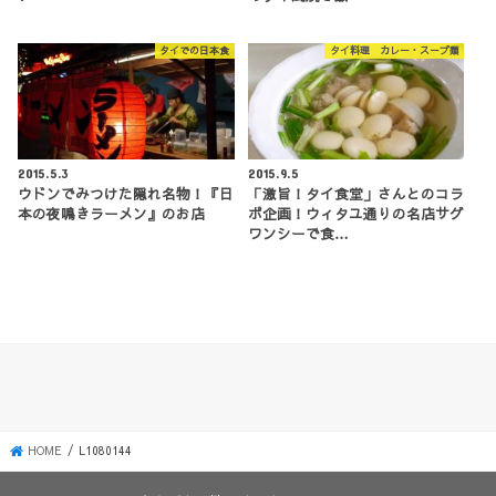
タイでの日本食
タイ料理 カレー・スープ類
2015.5.3
2015.9.5
ウドンでみつけた隠れ名物！『日
「激旨！タイ食堂」さんとのコラ
本の夜鳴きラーメン』のお店
ボ企画！ウィタユ通りの名店サグ
ワンシーで食…
HOME
L1080144