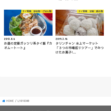
タイ料理 炒め物・ごはん物
タイ料理 甘味・飲み物
2013.8.6
2019.3.16
お昼の定番ガッツリ系タイ飯『カ
タリンチャン 水上マーケット
オムートート』
「３つの市場巡りツアー」でみつ
けたお菓子!…
HOME
L1010349