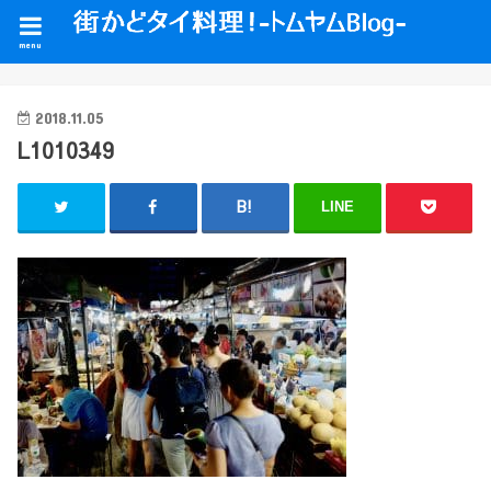
menu
2018.11.05
L1010349
LINE