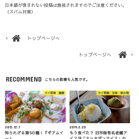
日本語が含まれない投稿は無視されますのでご注意ください。
（スパム対策）
トップページへ
トップページへ
RECOMMEND
こちらの記事も人気です。
タイ料理 麺類
タイ料理 甘味・飲み物
2013.12.7
2019.2.20
知られざる第5の麺！『ギアムイ
もう食べた？ 旧市街有名老舗ア
ー』
イス店「ナッタポンアイス」の