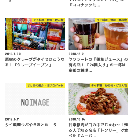
『ココナッツミ…
タイ料理 甘味・飲み物
タイ料理 甘味・飲み物
2014.7.20
2018.12.2
原宿のクレープがタイではこうな
ヤワラートの『薬草ジュース』の
る！『クレープイープン』
有名店！ 「24種入り」の一杯は
京都の銭湯…
まとめて紹介 - 旧ブログから
タイ料理 炒め物・ごはん物
2012.6.11
2018.10.14
タイ料理つぶやきまとめ ５
甘辛豚肉が口の中でじゅわ〜！知
る人ぞ知る名店「トンリー」で食
べた『ムーパ…