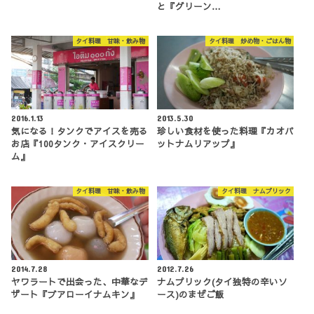
と『グリーン…
タイ料理 甘味・飲み物
タイ料理 炒め物・ごはん物
2016.1.13
2013.5.30
気になる！タンクでアイスを売る
珍しい食材を使った料理『カオパ
お店『100タンク・アイスクリー
ットナムリアップ』
ム』
タイ料理 甘味・飲み物
タイ料理 ナムプリック
2014.7.28
2012.7.26
ヤワラートで出会った、中華なデ
ナムプリック(タイ独特の辛いソ
ザート『ブアローイナムキン』
ース)のまぜご飯