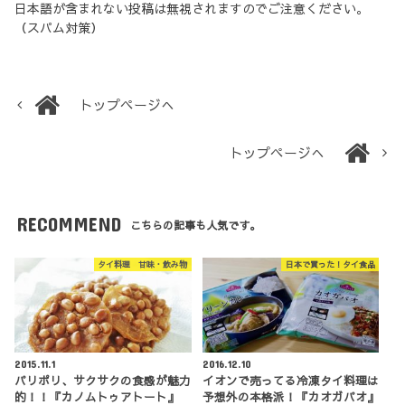
日本語が含まれない投稿は無視されますのでご注意ください。
（スパム対策）
トップページへ
トップページへ
RECOMMEND
こちらの記事も人気です。
タイ料理 甘味・飲み物
日本で買った！タイ食品
2015.11.1
2016.12.10
パリポリ、サクサクの食感が魅力
イオンで売ってる冷凍タイ料理は
的！！『カノムトゥアトート』
予想外の本格派！『カオガパオ』