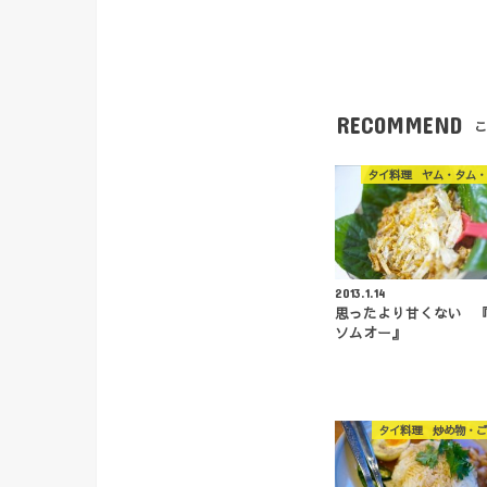
RECOMMEND
こ
タイ料理 ヤム・タム・
2013.1.14
思ったより甘くない 
ソムオー』
タイ料理 炒め物・ご