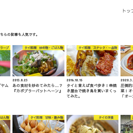
トッ
ちらの記事も人気です。
ラープ
タイ料理 炒め物・ごはん物
タイ料理 スナック・一品物
2013.8.23
2016.10.15
2020.3
『ヤム
あの食材を炒めてみたら…？
タイと言えば食べ歩き！串焼
圧倒的
『カポプラーパットヘーン』
き屋台で焼き鳥を買いまくっ
菜！オ
てみた。
「オー
はん物
タイ料理 甘味・飲み物
タイの洋食