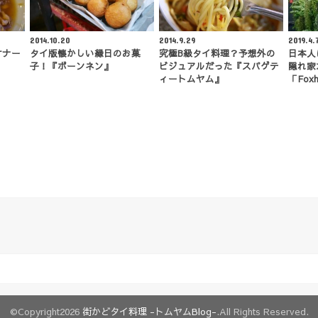
2014.10.20
2014.9.29
2019.4.
オナー
タイ版懐かしい縁日のお菓
究極B級タイ料理？予想外の
日本人
子！『ボーンネン』
ビジュアルだった『スパゲテ
隠れ家
ィートムヤム』
「Foxh
©Copyright2026
街かどタイ料理 -トムヤムBlog-
.All Rights Reserved.