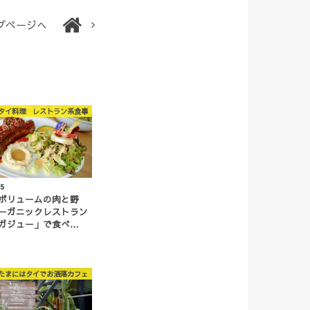
プページへ
タイ料理 レストラン系食事
.5
ボリュームの肉と野
ーガニックレストラン
ガジュー」で食べ…
たまにはタイでお洒落カフェ