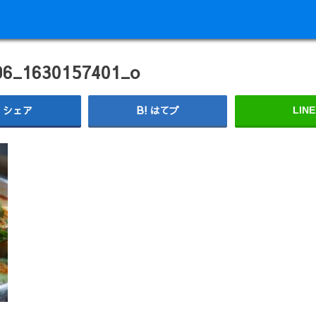
96_1630157401_o
シェア
はてブ
LINE