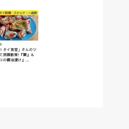
タイ料理 スナック・一品物
13
！タイ食堂」さんのツ
て洞窟散策!『蟹』＆
コの醤油漬け』…