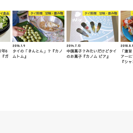
イ食品
タイ料理 甘味・飲み物
タイ料理 甘味・飲み物
2016.1.9
2014.7.13
2018.8.
7年6
タイの「きんとん」？『カノ
中国菓子？みたいだけどタイ
「激旨
と『ガ
ムトム』
のお菓子『カノム ピア』
アーに
『シャ