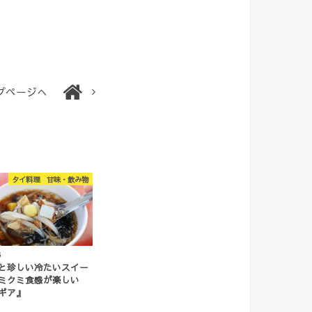
プページへ
タイ料理 甘味・飲み物
3
と珍しい冷たいスイー
ミクミ食感が楽しい
ギア』