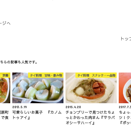
ージへ
トッ
ちらの記事も人気です。
 京都
タイ料理 甘味・飲み物
タイ料理 スナック・一品物
2013.5.19
2015.4.20
2017.7.
河原町
可愛らしいお菓子 『カノム
チョンブリーで見つけたちょ
ちょっ
」で食
トゥアイ』
っとかわった肉まん『サラバ
ツ！ク
』
オシーサハーイ』
『ボッ